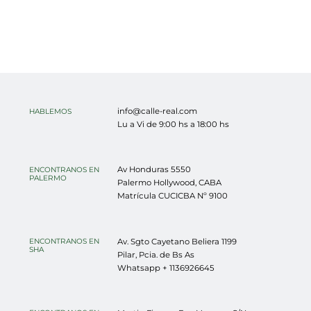
info@calle-real.com
HABLEMOS
Lu a Vi de 9:00 hs a 18:00 hs
Av Honduras 5550
ENCONTRANOS EN
PALERMO
Palermo Hollywood
,
CABA
Matrícula
CUCICBA Nº 9100
Av. Sgto Cayetano Beliera 1199
ENCONTRANOS EN
SHA
Pilar
,
Pcia. de Bs As
Whatsapp +
1136926645