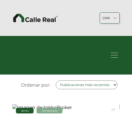
CMR
1
resultados totales de búsqueda.
PROPIEDADES
EN
TEMPORARIO
Ordenar por:
Venta
Temporario